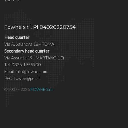
Fowhe s.r.l. PI 04020220754
Head quarter
Via A. Salandra 18 - ROMA
Secondary head quarter
Via Assunta 19 - MARTANO (LE)
Tel: 0836 1955900
Email: info@fowhe.com
PEC: fowhe@pec.it
© 2007 - 2026
FOWHE S.r.l.