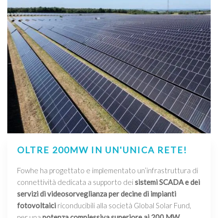
OLTRE 200MW IN UN'UNICA RETE!
Fowhe ha progettato e implementato un’infrastruttura di
connettività dedicata a supporto dei
sistemi SCADA e dei
servizi di videosorveglianza per decine di impianti
fotovoltaici
riconducibili alla società Global Solar Fund,
per una
potenza complessiva superiore ai 200 MW
.