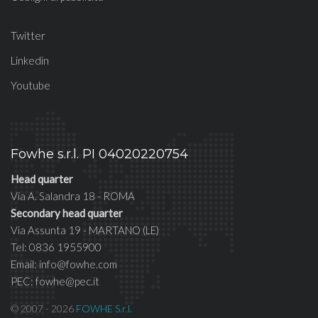
Twitter
Linkedin
Youtube
Fowhe s.r.l. PI 04020220754
Head quarter
Via A. Salandra 18 - ROMA
Secondary head quarter
Via Assunta 19 - MARTANO (LE)
Tel: 0836 1955900
Email: info@fowhe.com
PEC: fowhe@pec.it
© 2007 - 2026
FOWHE S.r.l.