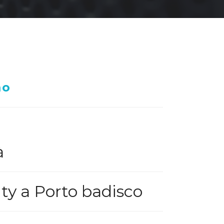
mo
à
ty a Porto badisco