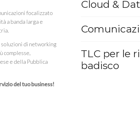
Cloud & Da
unicazioni focalizzato
ità a banda larga e
Comunicazi
tria.
 soluzioni di networking
TLC per le r
iù complesse,
rese e della Pubblica
badisco
rvizio del tuo business!