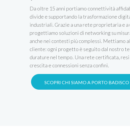
Da oltre 15 anni portiamo connettività affidab
divide e supportando la trasformazione digital
industriali. Grazie a una rete proprietaria e a 
progettiamo soluzioni di networking su misura
anche nei contesti più complessi. Mettiamo a
cliente: ogni progetto è seguito dal nostro te
durature nel tempo. Una rete certificata, resi
crescita e connessioni senza confini.
SCOPRI CHI SIAMO A PORTO BADISCO