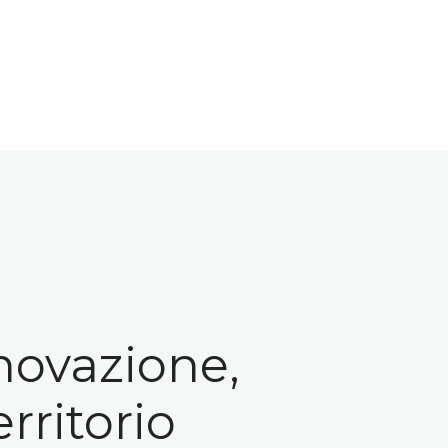
nnovazione,
rritorio