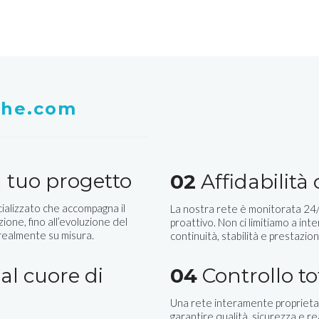
whe.com
 tuo progetto
02
Affidabilità
ializzato che accompagna il
La nostra rete è monitorata 24/7
zione, fino all’evoluzione del
proattivo. Non ci limitiamo a inte
 realmente su misura.
continuità, stabilità e prestazion
al cuore di
04
Controllo to
Una rete interamente proprietar
garantire qualità, sicurezza e r