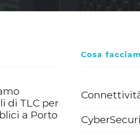
Cosa faccia
iamo
Connettivit
li di TLC per
lici a Porto
CyberSecuri