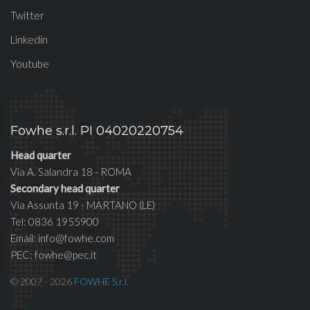
Twitter
Linkedin
Youtube
Fowhe s.r.l. PI 04020220754
Head quarter
Via A. Salandra 18 - ROMA
Secondary head quarter
Via Assunta 19 - MARTANO (LE)
Tel: 0836 1955900
Email: info@fowhe.com
PEC: fowhe@pec.it
© 2007 - 2026
FOWHE S.r.l.