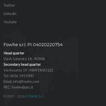
Twitter
Linkedin
Youtube
Fowhe s.r.l. PI 04020220754
Head quarter
Via A. Salandra 18 - ROMA
Secondary head quarter
Via Assunta 19 - MARTANO (LE)
Tel: 0836 1955900
Email: info@fowhe.com
PEC: fowhe@pec.it
© 2007 - 2026
FOWHE S.r.l.