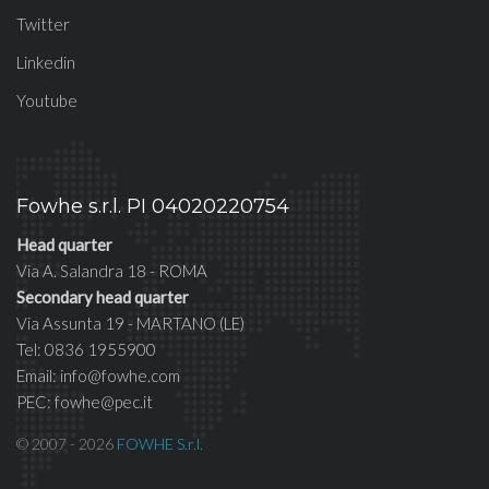
Twitter
Linkedin
Youtube
Fowhe s.r.l. PI 04020220754
Head quarter
Via A. Salandra 18 - ROMA
Secondary head quarter
Via Assunta 19 - MARTANO (LE)
Tel: 0836 1955900
Email: info@fowhe.com
PEC: fowhe@pec.it
© 2007 - 2026
FOWHE S.r.l.