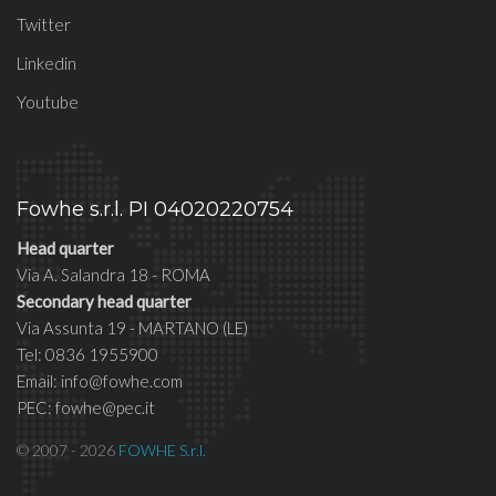
Twitter
Linkedin
Youtube
Fowhe s.r.l. PI 04020220754
Head quarter
Via A. Salandra 18 - ROMA
Secondary head quarter
Via Assunta 19 - MARTANO (LE)
Tel: 0836 1955900
Email: info@fowhe.com
PEC: fowhe@pec.it
© 2007 - 2026
FOWHE S.r.l.