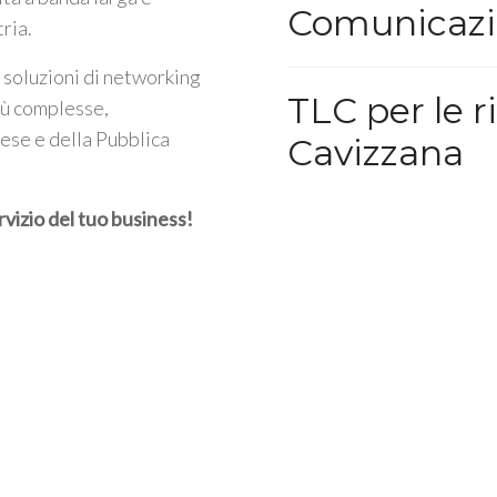
Comunicazi
tria.
 soluzioni di networking
TLC per le r
iù complesse,
rese e della Pubblica
Cavizzana
rvizio del tuo business!