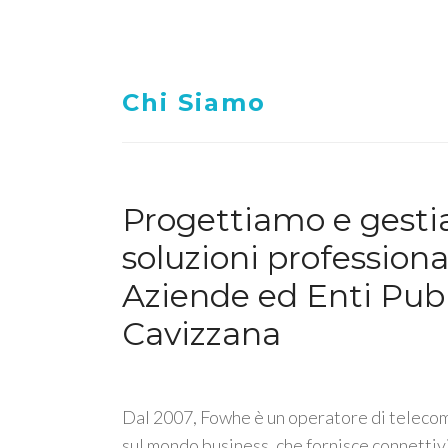
Chi Siamo
Progettiamo e gest
soluzioni professiona
Aziende ed Enti Pubb
Cavizzana
Dal 2007, Fowhe è un operatore di telecom
sul mondo business, che fornisce connettiv