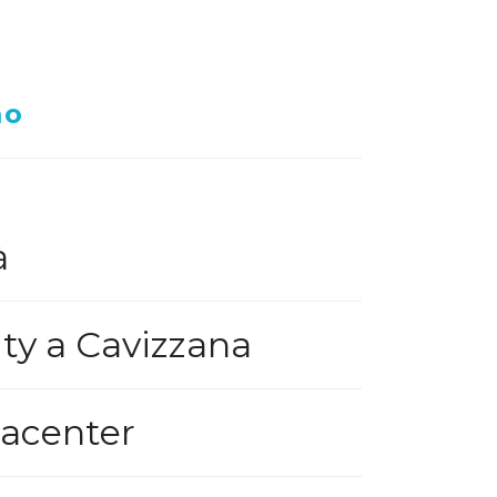
mo
à
ty a Cavizzana
tacenter