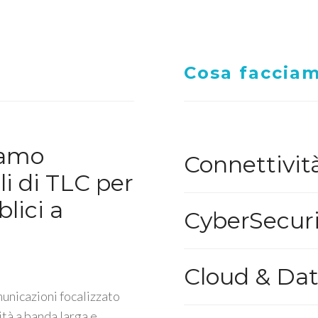
Cosa faccia
iamo
Connettivit
li di TLC per
lici a
CyberSecuri
Cloud & Da
unicazioni focalizzato
ità a banda larga e