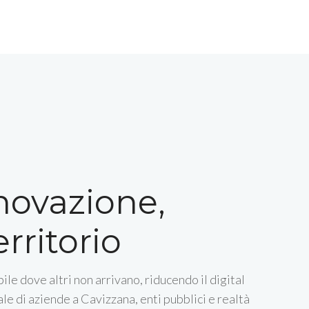
nnovazione,
rritorio
ile dove altri non arrivano, riducendo il digital
le di aziende a Cavizzana, enti pubblici e realtà