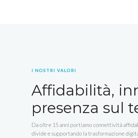
I NOSTRI VALORI
Affidabilità, i
presenza sul te
Da oltre 15 anni portiamo connettività affidab
divide e supportando la trasformazione digita