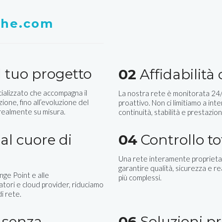
whe.com
 tuo progetto
02
Affidabilità
ializzato che accompagna il
La nostra rete è monitorata 24/7
zione, fino all’evoluzione del
proattivo. Non ci limitiamo a inte
 realmente su misura.
continuità, stabilità e prestazion
al cuore di
04
Controllo to
Una rete interamente proprietar
garantire qualità, sicurezza e r
nge Point e alle
più complessi.
ratori e cloud provider, riduciamo
i rete.
, senza
06
Soluzioni pr