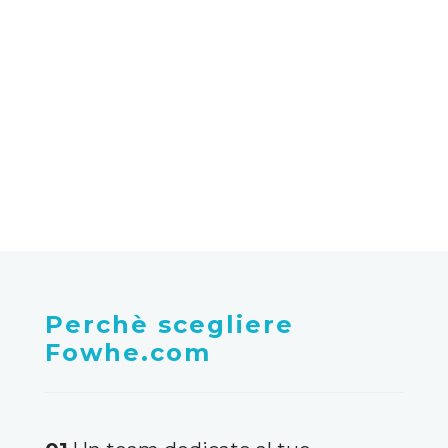
%
di disponibilità dei servizi a
Castiglione messer raimondo
Perchè scegliere
Fowhe.com