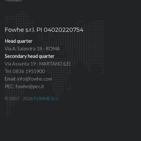
Fowhe s.r.l. PI 04020220754
Head quarter
Via A. Salandra 18 - ROMA
Secondary head quarter
Via Assunta 19 - MARTANO (LE)
Tel: 0836 1955900
Email: info@fowhe.com
PEC: fowhe@pec.it
© 2007 - 2026
FOWHE S.r.l.