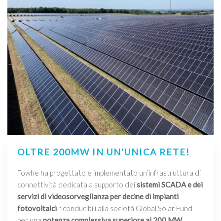
OLTRE 200MW IN UN'UNICA RETE!
Fowhe ha progettato e implementato un’infrastruttura di
connettività dedicata a supporto dei
sistemi SCADA e dei
servizi di videosorveglianza per decine di impianti
fotovoltaici
riconducibili alla società Global Solar Fund,
per una
potenza complessiva superiore ai 200 MW
.