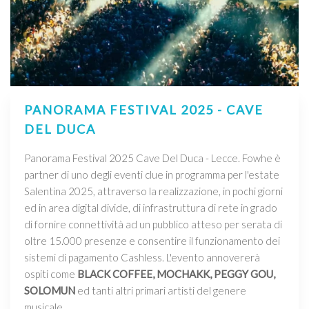
PANORAMA FESTIVAL 2025 - CAVE
DEL DUCA
Panorama Festival 2025 Cave Del Duca - Lecce. Fowhe è
partner di uno degli eventi clue in programma per l'estate
Salentina 2025, attraverso la realizzazione, in pochi giorni
ed in area digital divide, di infrastruttura di rete in grado
di fornire connettività ad un pubblico atteso per serata di
oltre 15.000 presenze e consentire il funzionamento dei
sistemi di pagamento Cashless. L'evento annovererà
ospiti come
BLACK COFFEE, MOCHAKK, PEGGY GOU,
SOLOMUN
ed tanti altri primari artisti del genere
musicale.