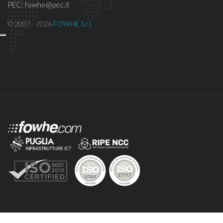
PEC: fowhe@pec.it
© 2007 - 2026
FOWHE S.r.l.