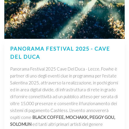
PANORAMA FESTIVAL 2025 - CAVE
DEL DUCA
Panorama Festival 2025 Cave Del Duca - Lecce. Fowhe è
partner di uno degli eventi clue in programma per l'estate
Salentina 2025, attraverso la realizzazione, in pochi giorni
ed in area digital divide, di infrastruttura di rete in grado
di fornire connettività ad un pubblico atteso per serata di
oltre 15.000 presenze e consentire il funzionamento dei
sistemi di pagamento Cashless. L'evento annovererà
ospiti come
BLACK COFFEE, MOCHAKK, PEGGY GOU,
SOLOMUN
ed tanti altri primari artisti del genere