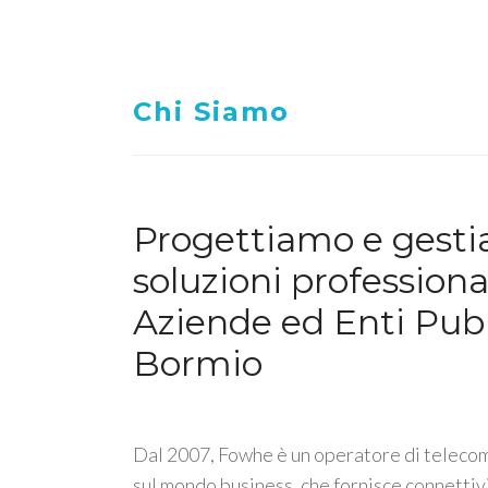
Chi Siamo
Progettiamo e gest
soluzioni professiona
Aziende ed Enti Pubb
Bormio
Dal 2007, Fowhe è un operatore di telecom
sul mondo business, che fornisce connettiv