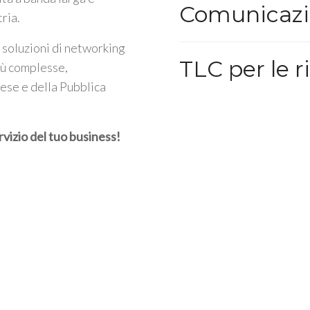
Comunicazi
tria.
 soluzioni di networking
TLC per le r
iù complesse,
rese e della Pubblica
rvizio del tuo business!