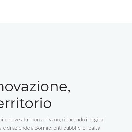
nnovazione,
rritorio
ile dove altri non arrivano, riducendo il digital
le di aziende a Bormio, enti pubblici e realtà