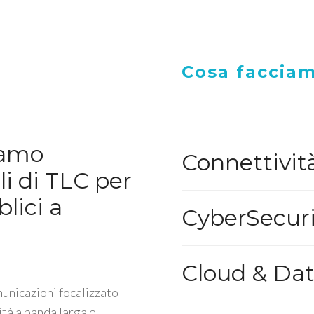
Cosa faccia
iamo
Connettivit
li di TLC per
lici a
CyberSecuri
Cloud & Da
unicazioni focalizzato
ità a banda larga e