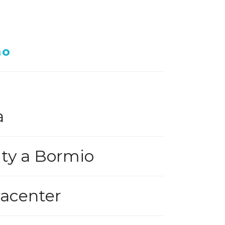
mo
à
ty a Bormio
tacenter