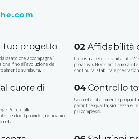
whe.com
 tuo progetto
02
Affidabilità
ializzato che accompagna il
La nostra rete è monitorata 24/7
zione, fino all’evoluzione del
proattivo. Non ci limitiamo a inte
 realmente su misura.
continuità, stabilità e prestazion
al cuore di
04
Controllo to
Una rete interamente proprietar
garantire qualità, sicurezza e r
nge Point e alle
più complessi.
ratori e cloud provider, riduciamo
i rete.
, senza
06
Soluzioni pr