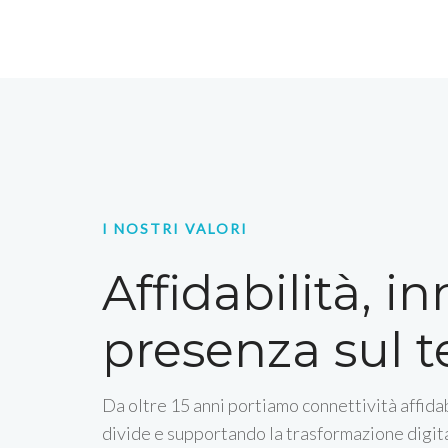
I NOSTRI VALORI
Affidabilità, i
presenza sul te
Da oltre 15 anni portiamo connettività affidab
divide e supportando la trasformazione digita