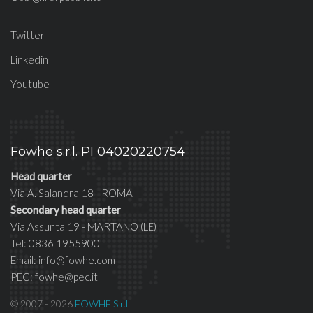
Twitter
Linkedin
Youtube
Fowhe s.r.l. PI 04020220754
Head quarter
Via A. Salandra 18 - ROMA
Secondary head quarter
Via Assunta 19 - MARTANO (LE)
Tel: 0836 1955900
Email: info@fowhe.com
PEC: fowhe@pec.it
© 2007 - 2026
FOWHE S.r.l.