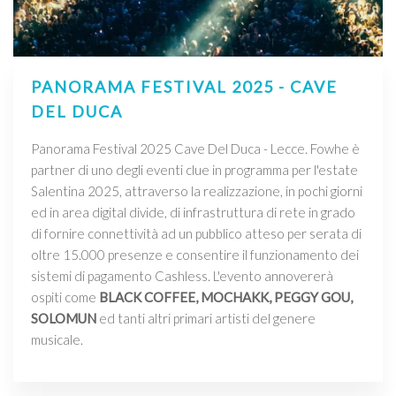
PANORAMA FESTIVAL 2025 - CAVE
DEL DUCA
Panorama Festival 2025 Cave Del Duca - Lecce. Fowhe è
partner di uno degli eventi clue in programma per l'estate
Salentina 2025, attraverso la realizzazione, in pochi giorni
ed in area digital divide, di infrastruttura di rete in grado
di fornire connettività ad un pubblico atteso per serata di
oltre 15.000 presenze e consentire il funzionamento dei
sistemi di pagamento Cashless. L'evento annovererà
ospiti come
BLACK COFFEE, MOCHAKK, PEGGY GOU,
SOLOMUN
ed tanti altri primari artisti del genere
musicale.