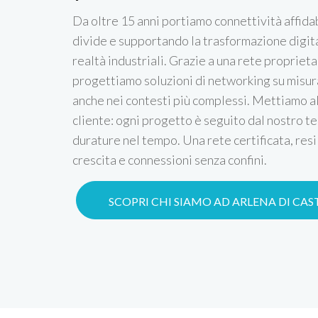
Da oltre 15 anni portiamo connettività affidab
divide e supportando la trasformazione digital
realtà industriali. Grazie a una rete proprietar
progettiamo soluzioni di networking su misura
anche nei contesti più complessi. Mettiamo a
cliente: ogni progetto è seguito dal nostro te
durature nel tempo. Una rete certificata, resi
crescita e connessioni senza confini.
SCOPRI CHI SIAMO AD ARLENA DI CA