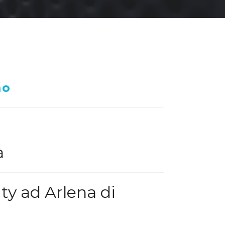
mo
à
ty ad Arlena di