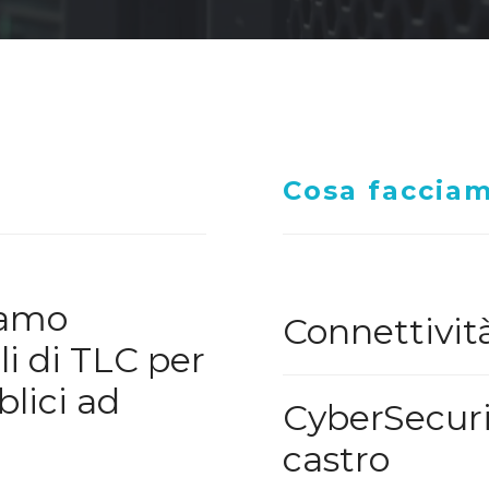
Cosa faccia
iamo
Connettivit
li di TLC per
lici ad
CyberSecuri
castro