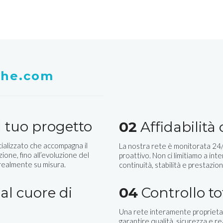
whe.com
 tuo progetto
02
Affidabilità
ializzato che accompagna il
La nostra rete è monitorata 24/7
zione, fino all’evoluzione del
proattivo. Non ci limitiamo a inte
 realmente su misura.
continuità, stabilità e prestazion
al cuore di
04
Controllo to
Una rete interamente proprietar
garantire qualità, sicurezza e r