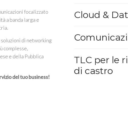
unicazioni focalizzato
Cloud & Da
ità a banda larga e
tria.
Comunicazi
 soluzioni di networking
iù complesse,
rese e della Pubblica
TLC per le r
di castro
rvizio del tuo business!