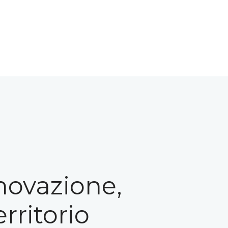
nnovazione,
rritorio