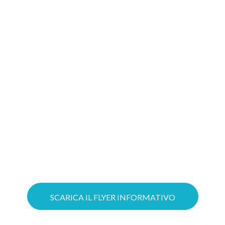
migliore soluzione
Gioca d’anticipo: costruire oggi il tuo
progetto Cloud significa aumentare le
possibilità di ottenere il tuo Voucher!
Puoi ottimizzare il lavoro grazie a
servizi Cloud su misura e mettere in
sicurezza la tua azienda con soluzioni
avanzate di Cybersecurity.
SCARICA IL FLYER INFORMATIVO