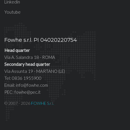
Linkedin
Youtube
Fowhe s.r.l. PI 04020220754
Head quarter
Via A. Salandra 18 - ROMA
Secondary head quarter
Via Assunta 19 - MARTANO (LE)
Tel: 0836 1955900
Email: info@fowhe.com
PEC: fowhe@pec.it
© 2007 - 2026
FOWHE S.r.l.