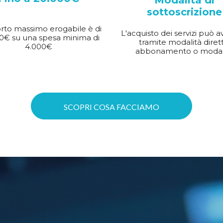
Modalità di
sottoscrizione
rto massimo erogabile è di
L'acquisto dei servizi può a
0€ su una spesa minima di
tramite modalità dirett
4.000€
abbonamento o modal
SCOPRI COSA FACCIAMO