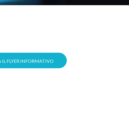
struire oggi il tuo progetto Cloud
 le possibilità di ottenere il tuo
izzare il lavoro grazie a servizi
ttere in sicurezza la tua azienda
 avanzate di Cybersecurity.
 IL FLYER INFORMATIVO