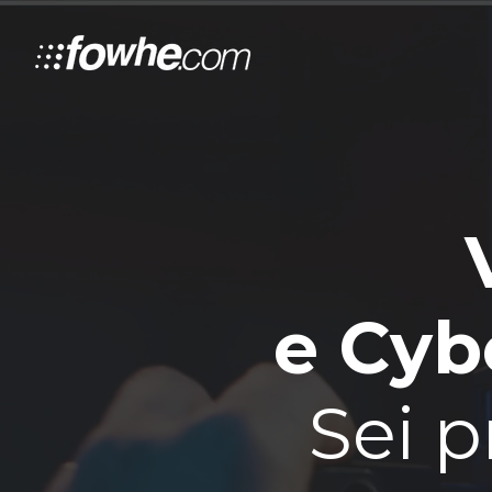
e Cybe
Sei p