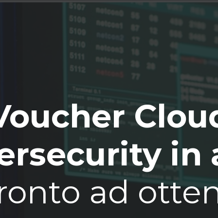
Voucher Clou
rsecurity in 
ronto ad otte