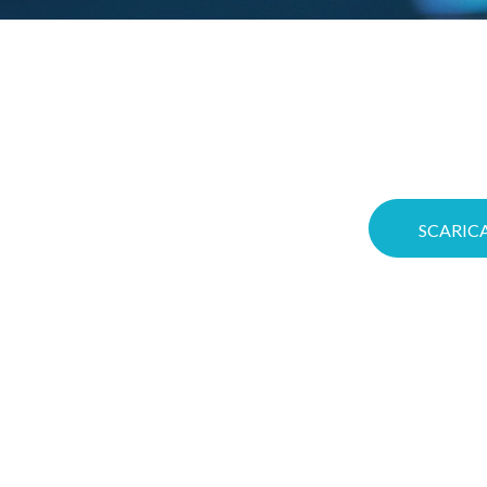
Gioca d’anticipo: co
r in
significa aumentare
Voucher! Puoi ottim
 rinalda
Cloud su misura e me
a migliore
con soluzioni
SCARICA