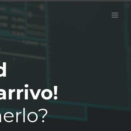
d
arrivo!
nerlo?