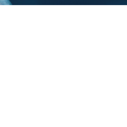
Trasforma il Vouche
innovazione a Torre
Costruiamo insieme l
soluzione