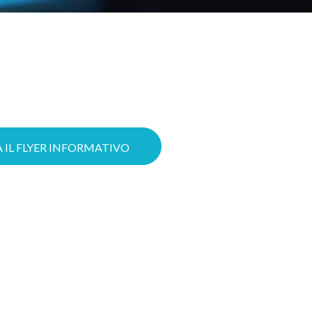
struire oggi il tuo progetto Cloud
 le possibilità di ottenere il tuo
izzare il lavoro grazie a servizi
ttere in sicurezza la tua azienda
 avanzate di Cybersecurity.
 IL FLYER INFORMATIVO