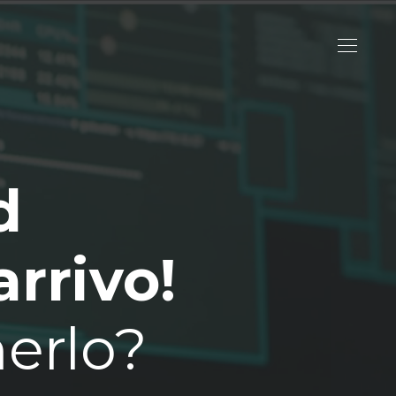
d
arrivo!
nerlo?