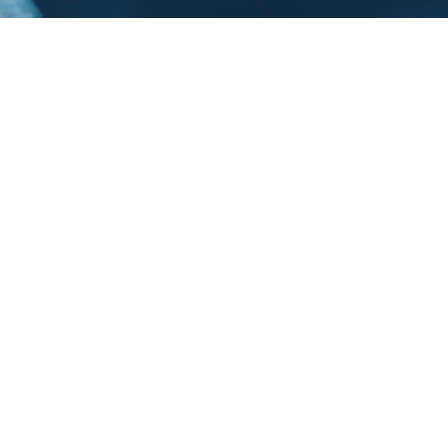
Trasforma il Vouche
innovazione a Maru
Costruiamo insieme l
soluzione