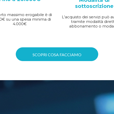
Modalità di
sottoscrizione
rto massimo erogabile è di
L'acquisto dei servizi può a
0€ su una spesa minima di
tramite modalità dirett
4.000€
abbonamento o modal
SCOPRI COSA FACCIAMO