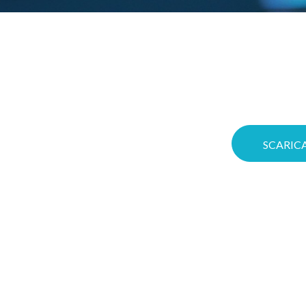
Gioca d’anticipo: co
r in
significa aumentare
Voucher! Puoi ottim
ggio
Cloud su misura e me
a migliore
con soluzioni
SCARICA