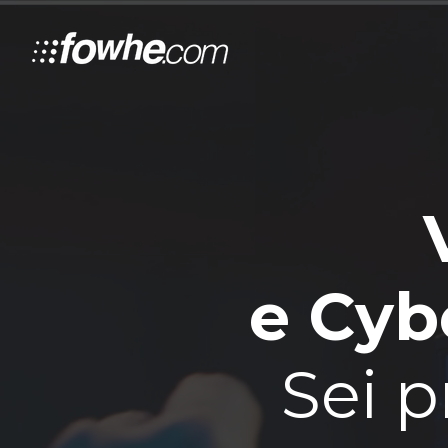
e Cybe
Sei p