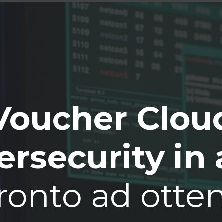
Voucher Clou
rsecurity in 
ronto ad otte