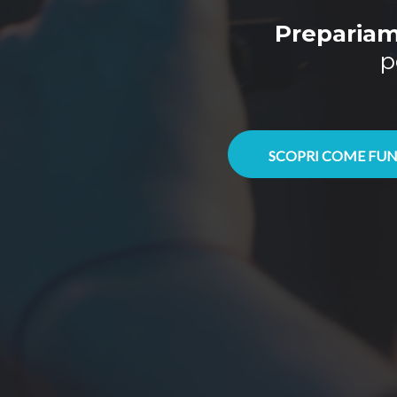
Prepariam
p
SCOPRI COME FUN