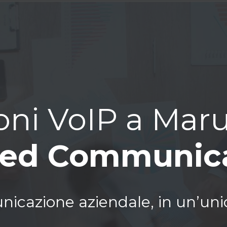
oni VoIP a Mar
ied Communic
nicazione aziendale, in un’uni