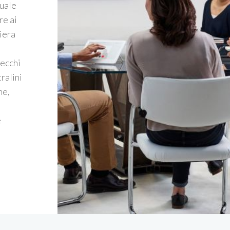
quale
re ai
iera
vecchi
ralini
ne,
i
e