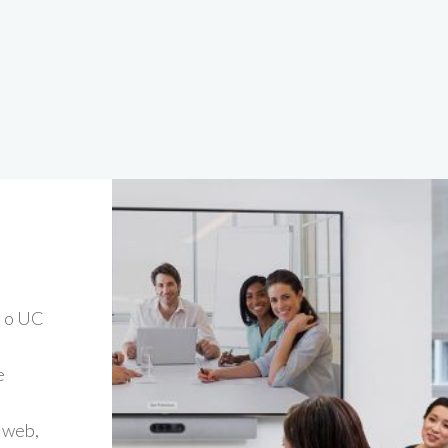
, o UC
e
 web,