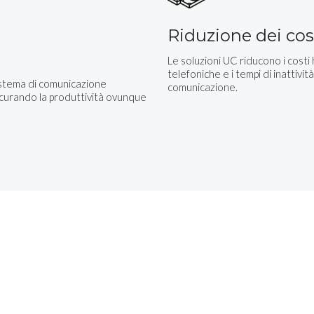
Riduzione dei cos
Le soluzioni UC riducono i costi
telefoniche e i tempi di inattività
istema di comunicazione
comunicazione.
icurando la produttività ovunque
tuita in
Un esperto dedicato t