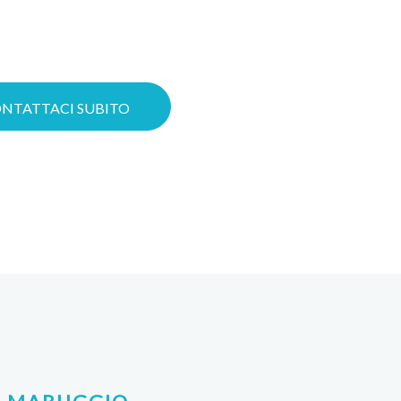
tuo business.
ci tempistiche e budget.
NTATTACI SUBITO