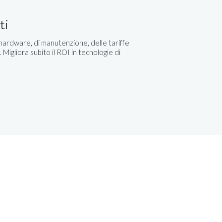
ti
 hardware, di manutenzione, delle tariffe
. Migliora subito il ROI in tecnologie di
i illustrerà le soluzioni adatte al