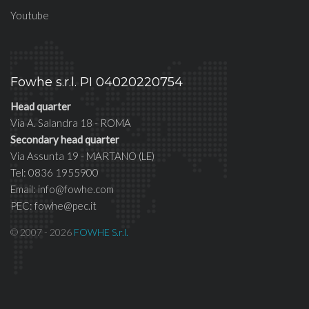
Youtube
Fowhe s.r.l. PI 04020220754
Head quarter
Via A. Salandra 18 - ROMA
Secondary head quarter
Via Assunta 19 - MARTANO (LE)
Tel: 0836 1955900
Email: info@fowhe.com
PEC: fowhe@pec.it
© 2007 - 2026
FOWHE S.r.l.