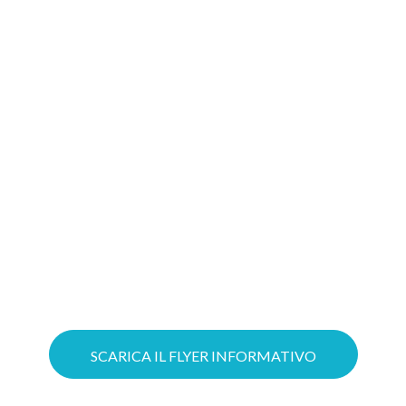
migliore soluzione
Gioca d’anticipo: costruire oggi il tuo
progetto Cloud significa aumentare le
possibilità di ottenere il tuo Voucher!
Puoi ottimizzare il lavoro grazie a
servizi Cloud su misura e mettere in
sicurezza la tua azienda con soluzioni
avanzate di Cybersecurity.
SCARICA IL FLYER INFORMATIVO