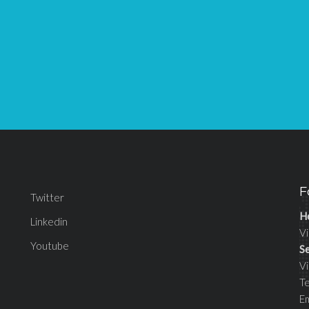
F
Twitter
H
Linkedin
Vi
Youtube
S
V
T
E