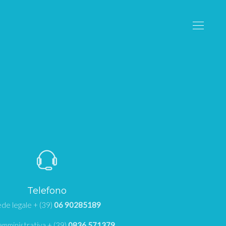
Telefono
de legale + (39)
06 90285189
mministrativa + (39)
0836 571379