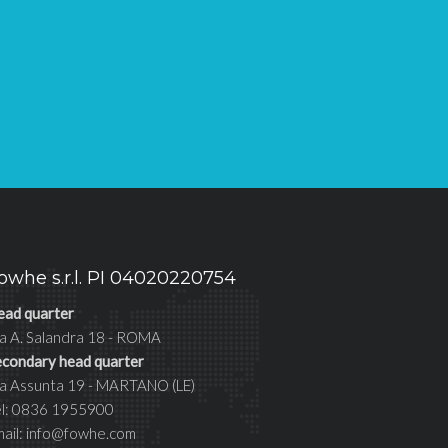
owhe s.r.l. PI 04020220754
ead quarter
a A. Salandra 18 - ROMA
econdary head quarter
ia Assunta 19 - MARTANO (LE)
el: 0836 1955900
mail: info@fowhe.com