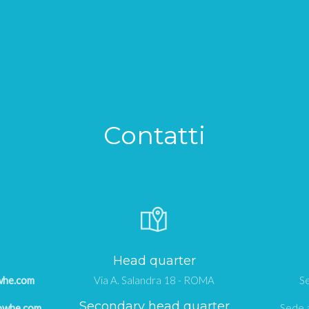
Contatti
Head quarter
whe.com
Via A. Salandra 18 - ROMA
Se
Secondary head quarter
owhe.com
Sede a