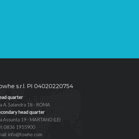
owhe s.r.l. PI 04020220754
ead quarter
a A. Salandra 18 - ROMA
econdary head quarter
ia Assunta 19 - MARTANO (LE)
el: 0836 1955900
mail: info@fowhe.com