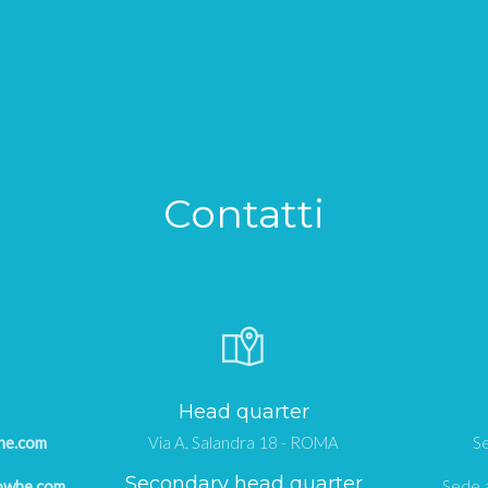
Contatti
Head quarter
he.com
Via A. Salandra 18 - ROMA
Se
Secondary head quarter
owhe.com
Sede a