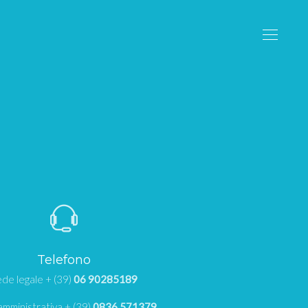
Telefono
de legale + (39)
06 90285189
mministrativa + (39)
0836 571379