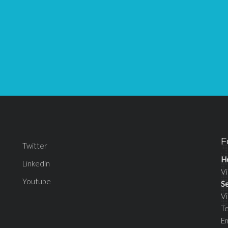
F
Twitter
H
Linkedin
Vi
Youtube
S
V
T
E