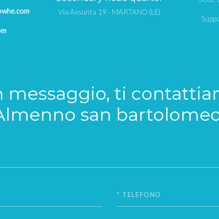
owhe.com
Via Assunta 19 - MARTANO (LE)
Suppo
om
n messaggio, ti contatti
Almenno san bartolomeo