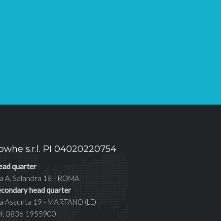
owhe s.r.l. PI 04020220754
ead quarter
a A. Salandra 18 - ROMA
econdary head quarter
ia Assunta 19 - MARTANO (LE)
el: 0836 1955900