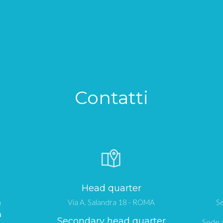
Contatti
Head quarter
n
Via A. Salandra 18 - ROMA
Se
m
Secondary head quarter
Sede a