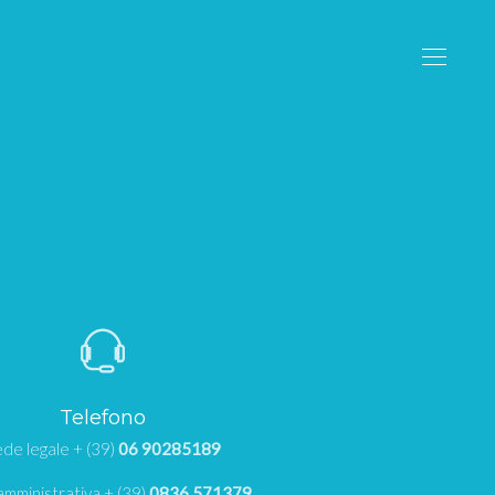
Telefono
de legale + (39)
06 90285189
mministrativa + (39)
0836 571379