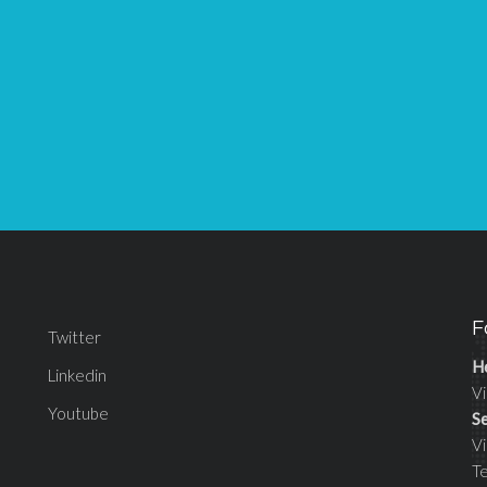
F
Twitter
H
Linkedin
Vi
Youtube
S
V
T