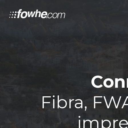
Conn
Fibra, FWA
impre