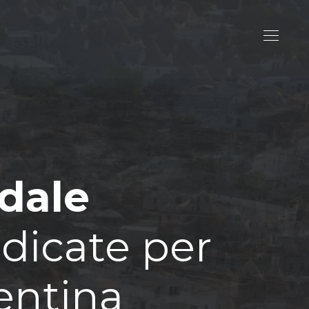
ndale
edicate per
entina