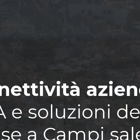
ettività azie
 e soluzioni d
se a Campi sal