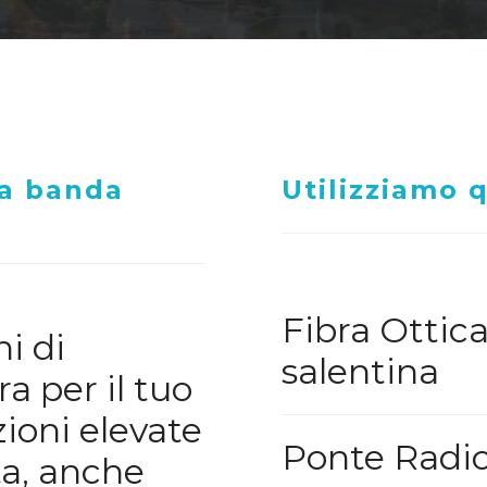
 a banda
Utilizziamo 
Fibra Ottic
i di
salentina
a per il tuo
ioni elevate
Ponte Radi
ta, anche