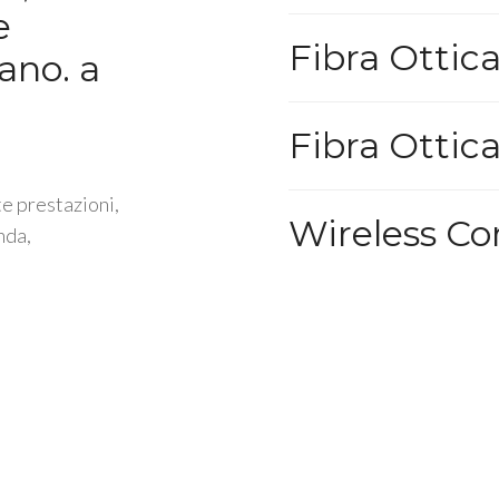
e
Fibra Ottic
vano. a
Fibra Ottic
te prestazioni,
Wireless C
nda,