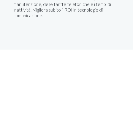
manutenzione, delle tariffe telefoniche e i tempi di
inattività. Migliora subito il ROI in tecnologie di
comunicazione.
Chiedi una demo
gratuita in azienda ad
Acquarica del capo
Costruiamo insieme la