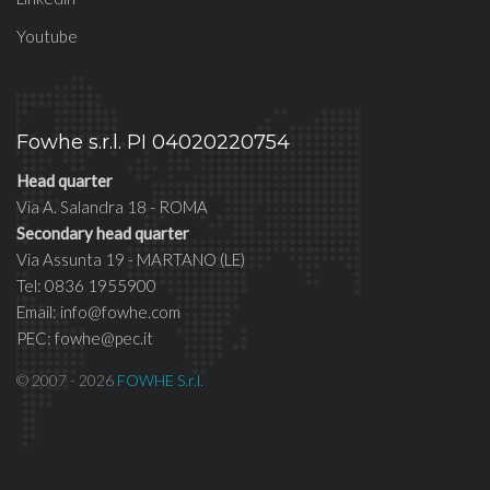
Youtube
Fowhe s.r.l. PI 04020220754
Head quarter
Via A. Salandra 18 - ROMA
Secondary head quarter
Via Assunta 19 - MARTANO (LE)
Tel: 0836 1955900
Email: info@fowhe.com
PEC: fowhe@pec.it
© 2007 - 2026
FOWHE S.r.l.