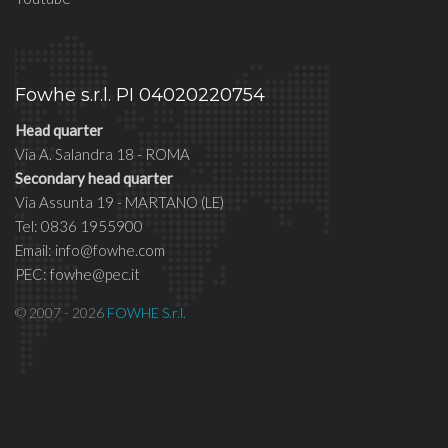
Fowhe s.r.l. PI 04020220754
Head quarter
Via A. Salandra 18 - ROMA
Secondary head quarter
Via Assunta 19 - MARTANO (LE)
Tel: 0836 1955900
Email: info@fowhe.com
PEC: fowhe@pec.it
© 2007 - 2026
FOWHE S.r.l.