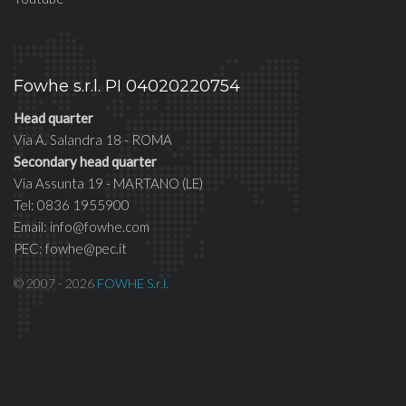
Fowhe s.r.l. PI 04020220754
Head quarter
Via A. Salandra 18 - ROMA
Secondary head quarter
Via Assunta 19 - MARTANO (LE)
Tel: 0836 1955900
Email: info@fowhe.com
PEC: fowhe@pec.it
© 2007 - 2026
FOWHE S.r.l.