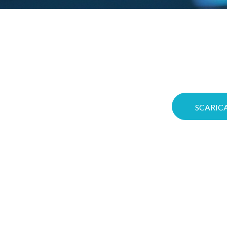
Gioca d’anticipo: co
r in
significa aumentare
Voucher! Puoi ottim
e
Cloud su misura e me
a migliore
con soluzioni
SCARICA