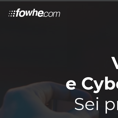
e Cybe
Sei p