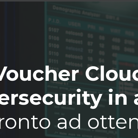
Voucher Clou
rsecurity in 
ronto ad otte