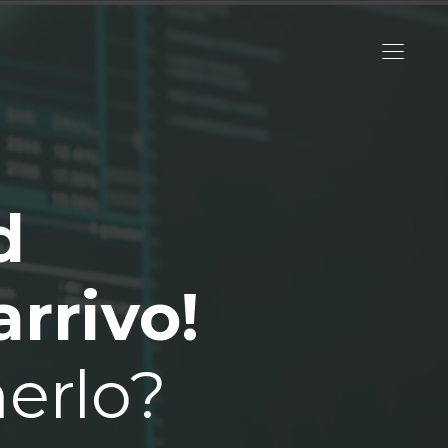
d
arrivo!
nerlo?