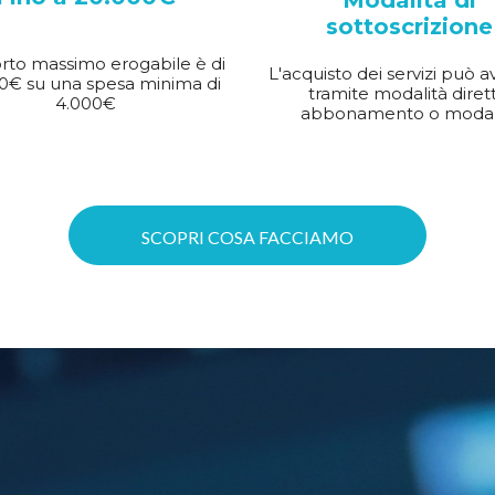
Modalità di
sottoscrizione
rto massimo erogabile è di
L'acquisto dei servizi può a
0€ su una spesa minima di
tramite modalità dirett
4.000€
abbonamento o modal
SCOPRI COSA FACCIAMO