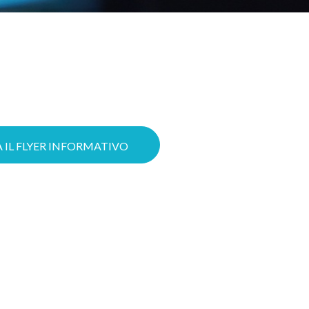
struire oggi il tuo progetto Cloud
 le possibilità di ottenere il tuo
izzare il lavoro grazie a servizi
ttere in sicurezza la tua azienda
 avanzate di Cybersecurity.
 IL FLYER INFORMATIVO