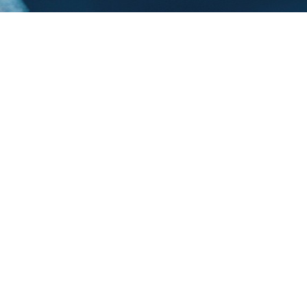
Trasforma il Vouche
innovazione a Vegli
Costruiamo insieme l
soluzione