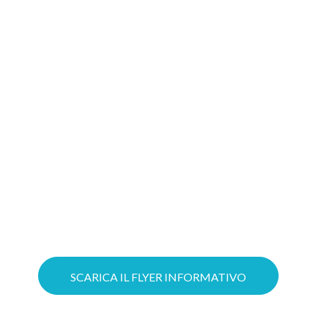
migliore soluzione
Gioca d’anticipo: costruire oggi il tuo
progetto Cloud significa aumentare le
possibilità di ottenere il tuo Voucher!
Puoi ottimizzare il lavoro grazie a
servizi Cloud su misura e mettere in
sicurezza la tua azienda con soluzioni
avanzate di Cybersecurity.
SCARICA IL FLYER INFORMATIVO