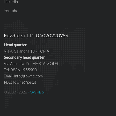
Linkedin
Youtube
Fowhe s.r.l. PI 04020220754
Head quarter
Via A. Salandra 18 - ROMA
Secondary head quarter
Via Assunta 19 - MARTANO (LE)
Tel: 0836 1955900
Email: info@fowhe.com
PEC: fowhe@pec.it
© 2007 - 2026
FOWHE S.r.l.