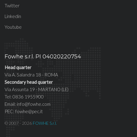
Twitter
Linkedin
Youtube
Fowhe s.r.l. PI 04020220754
Head quarter
Via A. Salandra 18 - ROMA
Secondary head quarter
Via Assunta 19 - MARTANO (LE)
Tel: 0836 1955900
Email: info@fowhe.com
PEC: fowhe@pec.it
© 2007 - 2026
FOWHE S.r.l.