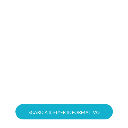
migliore soluzione
Gioca d’anticipo: costruire oggi il tuo
progetto Cloud significa aumentare le
possibilità di ottenere il tuo Voucher!
Puoi ottimizzare il lavoro grazie a
servizi Cloud su misura e mettere in
sicurezza la tua azienda con soluzioni
avanzate di Cybersecurity.
SCARICA IL FLYER INFORMATIVO