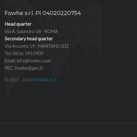
Fowhe s.r.l. PI 04020220754
Head quarter
Via A. Salandra 18 - ROMA
Secondary head quarter
Via Assunta 19 - MARTANO (LE)
Tel: 0836 1955900
Email: info@fowhe.com
PEC: fowhe@pec.it
© 2007 - 2026
FOWHE S.r.l.