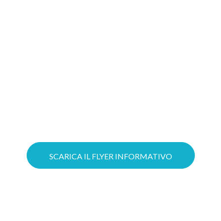
Gioca d’anticipo: costruire oggi il tuo
progetto Cloud significa aumentare le
possibilità di ottenere il tuo Voucher!
Puoi ottimizzare il lavoro grazie a
servizi Cloud su misura e mettere in
sicurezza la tua azienda con soluzioni
avanzate di Cybersecurity.
SCARICA IL FLYER INFORMATIVO