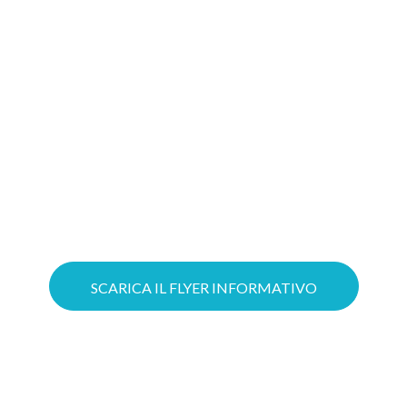
Gioca d’anticipo: costruire oggi il tuo
progetto Cloud significa aumentare le
possibilità di ottenere il tuo Voucher!
Puoi ottimizzare il lavoro grazie a
servizi Cloud su misura e mettere in
sicurezza la tua azienda con soluzioni
avanzate di Cybersecurity.
SCARICA IL FLYER INFORMATIVO