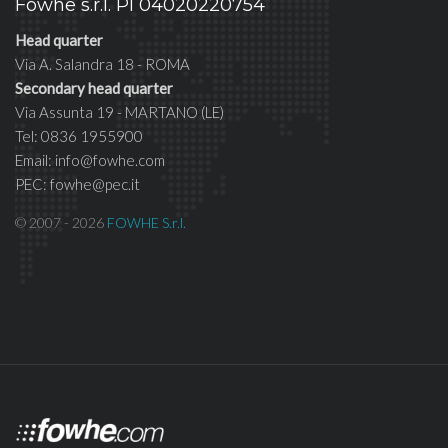
Fowhe s.r.l. PI 04020220754
Head quarter
Via A. Salandra 18 - ROMA
Secondary head quarter
Via Assunta 19 - MARTANO (LE)
Tel: 0836 1955900
Email: info@fowhe.com
PEC: fowhe@pec.it
© 2007 - 2026
FOWHE S.r.l.