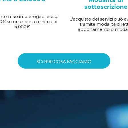
Modalità di
sottoscrizione
rto massimo erogabile è di
L'acquisto dei servizi può a
0€ su una spesa minima di
tramite modalità dirett
4.000€
abbonamento o modal
SCOPRI COSA FACCIAMO