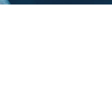
Trasforma il Vouche
innovazione a San f
Costruiamo insieme l
soluzione