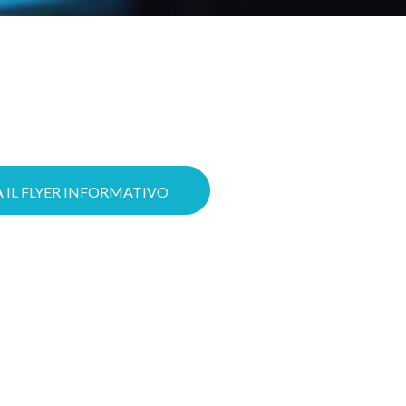
struire oggi il tuo progetto Cloud
 le possibilità di ottenere il tuo
izzare il lavoro grazie a servizi
ttere in sicurezza la tua azienda
 avanzate di Cybersecurity.
 IL FLYER INFORMATIVO