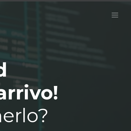
d
arrivo!
nerlo?