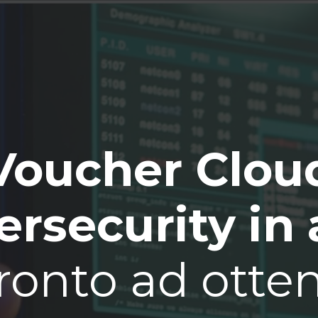
Voucher Clou
rsecurity in 
ronto ad otte