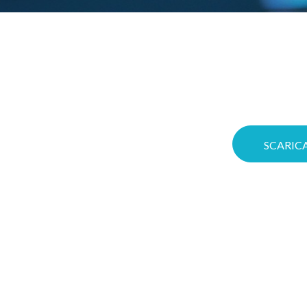
Gioca d’anticipo: co
r in
significa aumentare
Voucher! Puoi ottim
oca
Cloud su misura e me
a migliore
con soluzioni
SCARICA