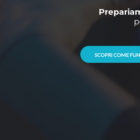
Prepariam
p
SCOPRI COME FUN