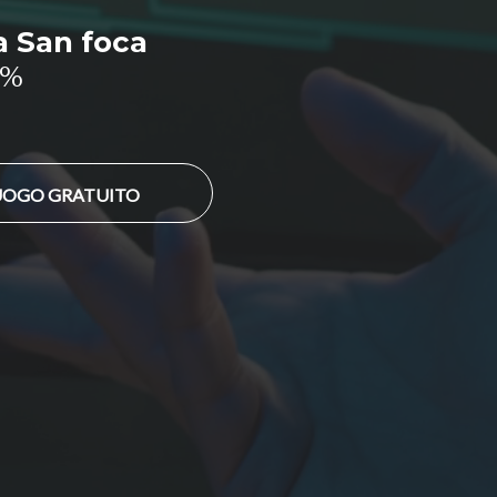
a San foca
0%
LUOGO GRATUITO