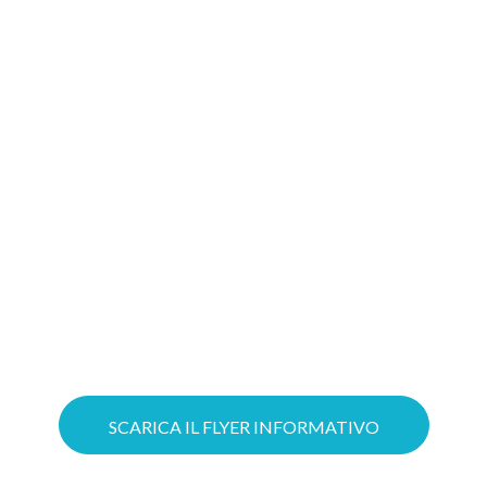
migliore soluzione
Gioca d’anticipo: costruire oggi il tuo
progetto Cloud significa aumentare le
possibilità di ottenere il tuo Voucher!
Puoi ottimizzare il lavoro grazie a
servizi Cloud su misura e mettere in
sicurezza la tua azienda con soluzioni
avanzate di Cybersecurity.
SCARICA IL FLYER INFORMATIVO