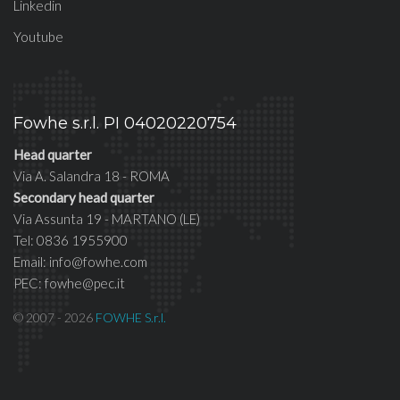
Linkedin
Youtube
Fowhe s.r.l. PI 04020220754
Head quarter
Via A. Salandra 18 - ROMA
Secondary head quarter
Via Assunta 19 - MARTANO (LE)
Tel: 0836 1955900
Email: info@fowhe.com
PEC: fowhe@pec.it
© 2007 - 2026
FOWHE S.r.l.