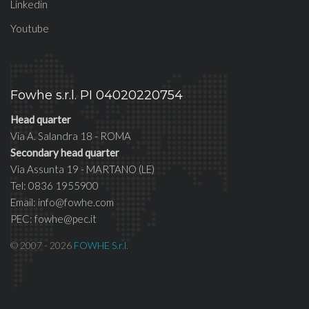
Linkedin
Youtube
Fowhe s.r.l. PI 04020220754
Head quarter
Via A. Salandra 18 - ROMA
Secondary head quarter
Via Assunta 19 - MARTANO (LE)
Tel: 0836 1955900
Email: info@fowhe.com
PEC: fowhe@pec.it
© 2007 - 2026
FOWHE S.r.l.