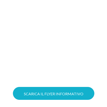
migliore soluzione
Gioca d’anticipo: costruire oggi il tuo
progetto Cloud significa aumentare le
possibilità di ottenere il tuo Voucher!
Puoi ottimizzare il lavoro grazie a
servizi Cloud su misura e mettere in
sicurezza la tua azienda con soluzioni
avanzate di Cybersecurity.
SCARICA IL FLYER INFORMATIVO